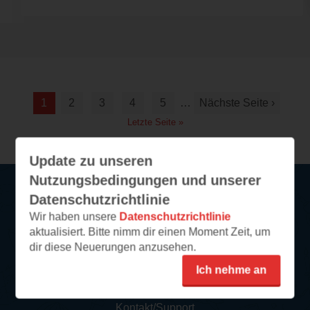
1
2
3
4
5
…
Nächste Seite ›
Letzte Seite »
Update zu unseren
Nutzungsbedingungen und unserer
Datenschutzrichtlinie
Service
Wir haben unsere
Datenschutzrichtlinie
aktualisiert. Bitte nimm dir einen Moment Zeit, um
So funktioniert‘s
dir diese Neuerungen anzusehen.
FAQ
Ich nehme an
Newsletter abonnieren
Kontakt/Support