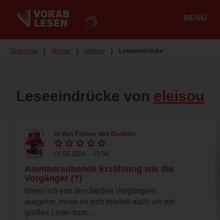
MENÜ
Hauptmenü
Du bist hier
Startseite
❭
Nutzer
❭
eleisou
❭
Leseeindrücke
Leseeindrücke von
eleisou
In den Farben des Dunkels
01.06.2024 – 13:58
Atemberaubende Erzählung wie die
Vorgänger (?)
Wenn ich von den beiden Vorgängern
ausgehe, muss es sich hierbei auch um ein
großes Lese- bzw....