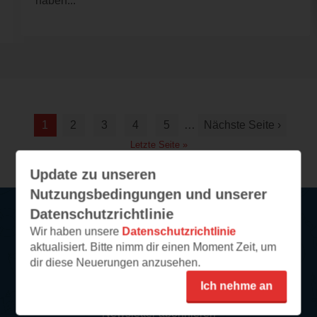
haben...
1
2
3
4
5
…
Nächste Seite ›
Letzte Seite »
Update zu unseren
Nutzungsbedingungen und unserer
Datenschutzrichtlinie
Wir haben unsere
Datenschutzrichtlinie
Service
aktualisiert. Bitte nimm dir einen Moment Zeit, um
dir diese Neuerungen anzusehen.
So funktioniert‘s
Ich nehme an
FAQ
Newsletter abonnieren