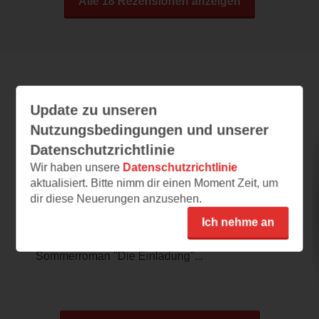
Alle 18 Rezensionen anzeigen
Leseeindrücke
Update zu unseren
Nutzungsbedingungen und unserer
Datenschutzrichtlinie
In die Schweiz
Wir haben unsere
Datenschutzrichtlinie
aktualisiert. Bitte nimm dir einen Moment Zeit, um
27.07.2026 – 21:19
dir diese Neuerungen anzusehen.
Die letzte Reise
Ich nehme an
Ein neuer Roman von Emma Cline ist
spätestens seit ihrem abgründigen
Sommerroman "Die Einladung"...