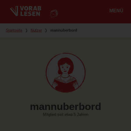
MENÜ
Hauptmenü
Du bist hier
Startseite
❭
Nutzer
❭
mannuberbord
mannuberbord
Mitglied seit etwa 5 Jahren