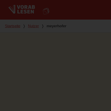
Du bist hier
Startseite
❭
Nutzer
❭
meyerhofer