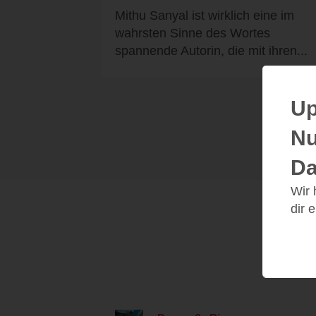
Mithu Sanyal ist wirklich eine im
wahrsten Sinne des Wortes
spannende Autorin, die mit ihren...
Up
Nu
Da
Wir
dir 