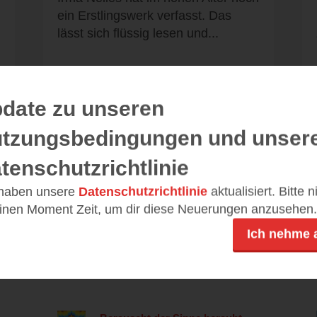
ein Erstlingswerk verfasst. Das
lässt sich flüssig lesen und...
date zu unseren
Alle 15 Rezensionen anzeigen
tzungsbedingungen und unser
tenschutzrichtlinie
 haben unsere
Datenschutzrichtlinie
aktualisiert. Bitte 
einen Moment Zeit, um dir diese Neuerungen anzusehen.
Leseeindrücke
Ich nehme 