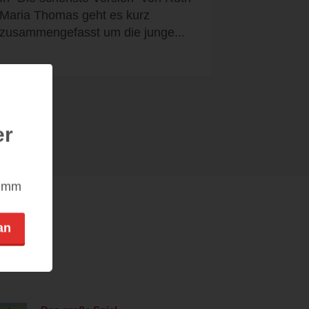
Maria Thomas geht es kurz
zusammengefasst um die junge...
er
nimm
an