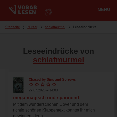
MENÜ
Hauptmenü
Du bist hier
Startseite
❭
Nutzer
❭
schlafmurmel
❭
Leseeindrücke
Leseeindrücke von
schlafmurmel
Chased by Sins and Sorrows
27.07.2026 – 14:00
mega magisch und spannend
Mit dem wunderschönen Cover und dem
richtig schönen Klappentext konntet ihr mich
gewinnen, denn...