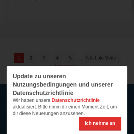
1
2
3
4
5
…
Nächste Seite ›
Letzte Seite »
Update zu unseren
Nutzungsbedingungen und unserer
Datenschutzrichtlinie
Wir haben unsere
Datenschutzrichtlinie
Service
aktualisiert. Bitte nimm dir einen Moment Zeit, um
dir diese Neuerungen anzusehen.
So funktioniert‘s
Ich nehme an
FAQ