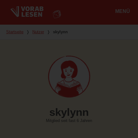
MENÜ
Hauptmenü
Du bist hier
Startseite
❭
Nutzer
❭
skylynn
skylynn
Mitglied seit fast 6 Jahren