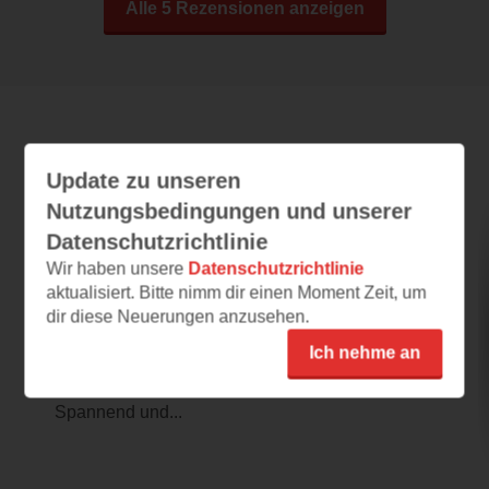
Alle 5 Rezensionen anzeigen
Leseeindrücke
Update zu unseren
Nutzungsbedingungen und unserer
Datenschutzrichtlinie
Wie hat Ihnen das Anthropozän bis jetzt
gefallen?
Wir haben unsere
Datenschutzrichtlinie
aktualisiert. Bitte nimm dir einen Moment Zeit, um
03.05.2021 – 16:38
dir diese Neuerungen anzusehen.
Informatives Sachbuch
Ich nehme an
Das Cover gefällt mir nicht so gut, es ist
meiner Meinung nach etwas überladen.
Spannend und...