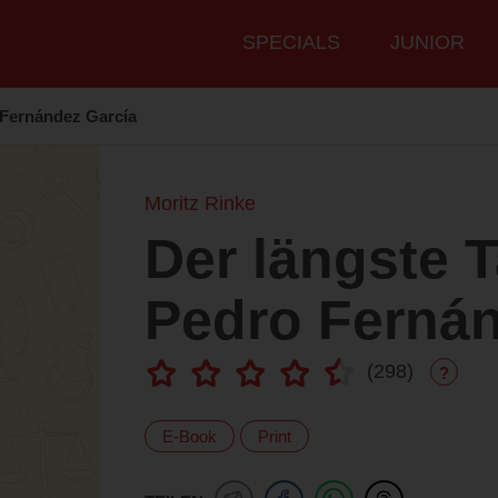
Hauptmenü
SPECIALS
JUNIOR
 Fernández García
Moritz Rinke
Der längste 
Pedro Fernán
(
298
)
?
E-Book
Print