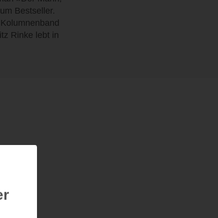
um Bestseller.
er Kolumnenband
z Rinke lebt in
er