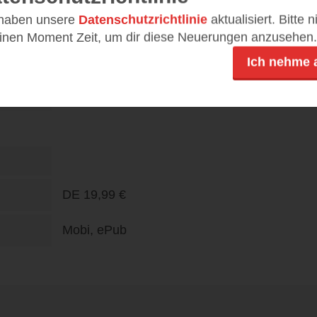
 haben unsere
Datenschutzrichtlinie
aktualisiert. Bitte 
448
einen Moment Zeit, um dir diese Neuerungen anzusehen.
978-3-462-05452-1
Ich nehme 
DE
24,00 €
DE
19,99 €
Mobi, ePub