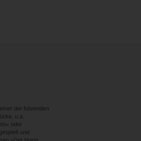
einer der führenden
ücke, u.a.
hts« oder
gespielt und
oman »Der Mann,