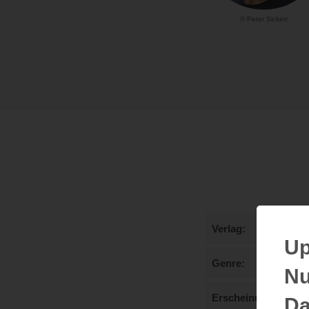
© Peter Sickert
Verlag
Up
Genre
Nu
Erscheinungstermi
Da