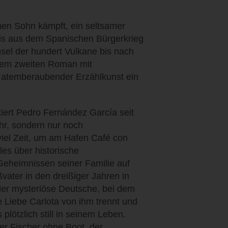
nen Sohn kämpft, ein seltsamer
nis aus dem Spanischen Bürgerkrieg
Insel der hundert Vulkane bis nach
einem zweiten Roman mit
r atemberaubender Erzählkunst ein
tiert Pedro Fernández García seit
hr, sondern nur noch
iel Zeit, um am Hafen Café con
les über historische
eheimnissen seiner Familie auf
ater in den dreißiger Jahren in
r mysteriöse Deutsche, bei dem
e Liebe Carlota von ihm trennt und
plötzlich still in seinem Leben.
er Fischer ohne Boot, der