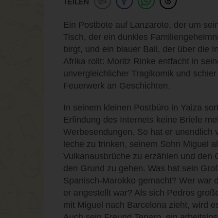
TEILEN
Ein Postbote auf Lanzarote, der um sei
Tisch, der ein dunkles Familiengeheim
birgt, und ein blauer Ball, der über die 
Afrika rollt: Moritz Rinke entfacht in s
unvergleichlicher Tragikomik und schie
Feuerwerk an Geschichten.
In seinem kleinen Postbüro in Yaiza sor
Erfindung des Internets keine Briefe me
Werbesendungen. So hat er unendlich v
leche zu trinken, seinem Sohn Miguel al
Vulkanausbrüche zu erzählen und den G
den Grund zu gehen. Was hat sein Großv
Spanisch-Marokko gemacht? Wer war de
er angestellt war? Als sich Pedros groß
mit Miguel nach Barcelona zieht, wird es 
Auch sein Freund Tenaro, ein arbeitslos