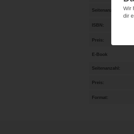
Wir
Seitenanzahl
dir 
ISBN
Preis
E-Book
Seitenanzahl
Preis
Format