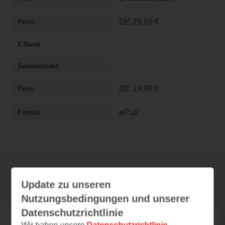
DE
23,99 €
Preis
E-Book
Seitenanzahl
DE
19,99 €
Preis
ePub
Format
Rezensionen
Update zu unseren
Nutzungsbedingungen und unserer
Datenschutzrichtlinie
3lesendemädels