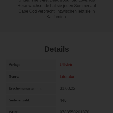
Under, The Wire, Deadwood, Big Love. Als
Heranwachsende hat sie jeden Sommer auf
Cape Cod verbracht, inzwischen lebt sie in
Kalifornien.
Details
Ullstein
Verlag
Literatur
Genre
31.03.22
Erscheinungstermin
448
Seitenanzahl
9783550201370
ISBN