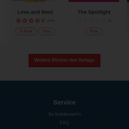
Love and Rent
The Spotlight
(
319
)
(
0
)
E-Book
Print
Print
Weitere Bücher des Verlags
Service
So funktioniert‘s
FAQ