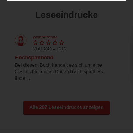
Leseeindrücke
yvonnesonne
30.01.2023 – 12:15
Hochspannend
Bei diesem Buch handelt es sich um eine
Geschichte, die im Dritten Reich spielt. Es
findet...
Alle 287 Leseeindrücke anzeigen