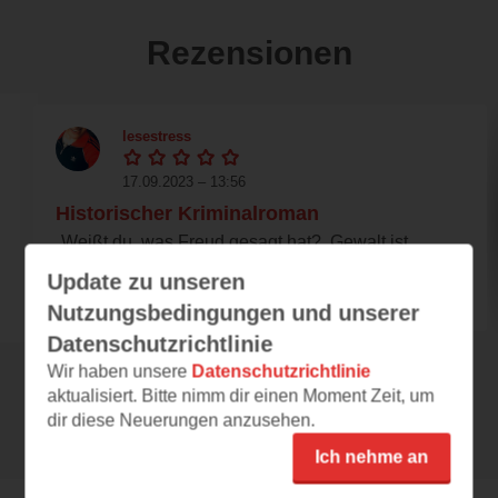
Rezensionen
lesestress
17.09.2023 – 13:56
Historischer Kriminalroman
„Weißt du, was Freud gesagt hat? ‚Gewalt ist
ein Mangel an Vokabular.‘“ ‌ Berlin 1939:
Update zu unseren
Während...
Nutzungsbedingungen und unserer
Datenschutzrichtlinie
Wir haben unsere
Datenschutzrichtlinie
aktualisiert. Bitte nimm dir einen Moment Zeit, um
Alle 105 Rezensionen anzeigen
dir diese Neuerungen anzusehen.
Ich nehme an