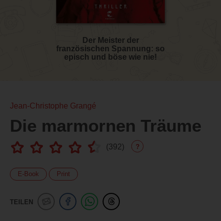
Der Meister der
französischen Spannung: so
episch und böse wie nie!
Jean-Christophe Grangé
Die marmornen Träume
(
392
)
?
E-Book
Print
TEILEN