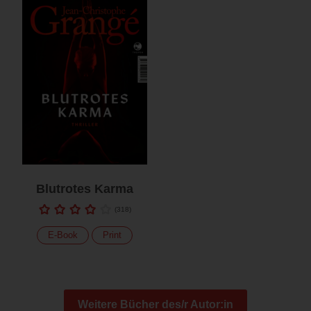
Blutrotes Karma
(
318
)
E-Book
Print
Weitere Bücher des/r Autor:in