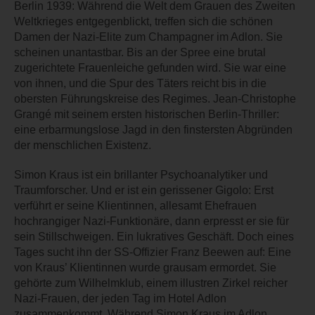
Berlin 1939: Während die Welt dem Grauen des Zweiten
Weltkrieges entgegenblickt, treffen sich die schönen
Damen der Nazi-Elite zum Champagner im Adlon. Sie
scheinen unantastbar. Bis an der Spree eine brutal
zugerichtete Frauenleiche gefunden wird. Sie war eine
von ihnen, und die Spur des Täters reicht bis in die
obersten Führungskreise des Regimes. Jean-Christophe
Grangé mit seinem ersten historischen Berlin-Thriller:
eine erbarmungslose Jagd in den finstersten Abgründen
der menschlichen Existenz.
Simon Kraus ist ein brillanter Psychoanalytiker und
Traumforscher. Und er ist ein gerissener Gigolo: Erst
verführt er seine Klientinnen, allesamt Ehefrauen
hochrangiger Nazi-Funktionäre, dann erpresst er sie für
sein Stillschweigen. Ein lukratives Geschäft. Doch eines
Tages sucht ihn der SS-Offizier Franz Beewen auf: Eine
von Kraus’ Klientinnen wurde grausam ermordet. Sie
gehörte zum Wilhelmklub, einem illustren Zirkel reicher
Nazi-Frauen, der jeden Tag im Hotel Adlon
zusammenkommt. Während Simon Kraus im Adlon