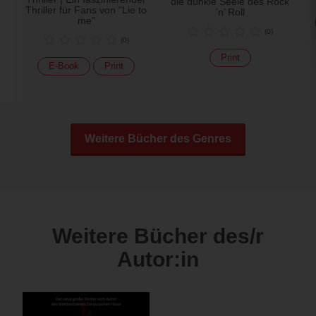
die dunkle Seele des Rock
Thriller für Fans von "Lie to
’n’ Roll
me"
(
0
)
(
0
)
Print
E-Book
Print
Weitere Bücher des Genres
Weitere Bücher des/r
Autor:in