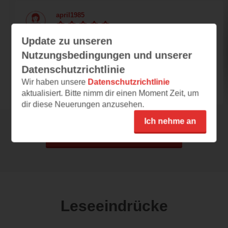
april1985
22.05.2022 – 20:19
Update zu unseren
lehrreich und empfehlenswert
Nutzungsbedingungen und unserer
Mein Körper ist toll, einzigartig und ich kann
Datenschutzrichtlinie
richtig viele Sachen machen! 'Hallo, das bin...
Wir haben unsere
Datenschutzrichtlinie
aktualisiert. Bitte nimm dir einen Moment Zeit, um
dir diese Neuerungen anzusehen.
Ich nehme an
Alle 58 Rezensionen anzeigen
Leseeindrücke