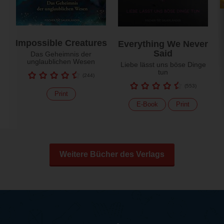
Impossible Creatures
Everything We Never
Said
Das Geheimnis der
unglaublichen Wesen
Liebe lässt uns böse Dinge
tun
(
244
)
(
553
)
Print
E-Book
Print
Weitere Bücher des Verlags