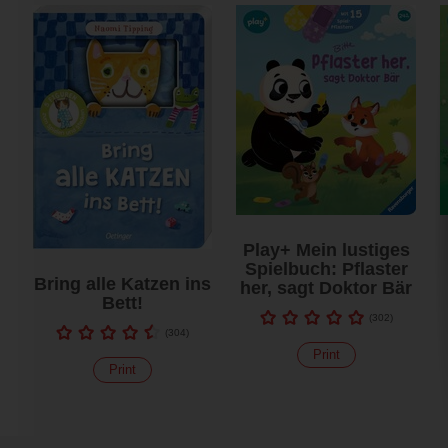
Play+ Mein lustiges
Spielbuch: Pflaster
Bring alle Katzen ins
her, sagt Doktor Bär
Bett!
(
302
)
(
304
)
Print
Print