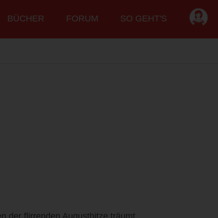
BÜCHER
FORUM
SO GEHT'S
en der flirrenden Augusthitze träumt