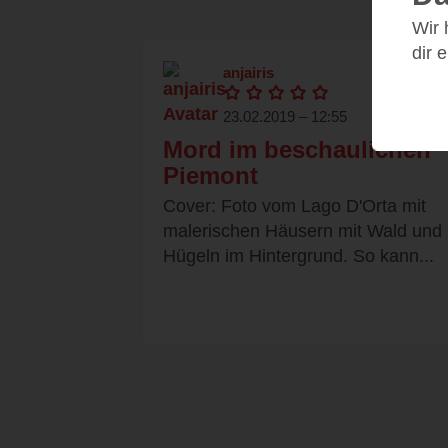
Wir
dir 
anjairis
23.02.2019 – 12:55
Mord im beschaulichen
Piemont
Cover: Foto vom Lago D'Orta mit
malerischen Häusern mit Wald und
Hügeln im Hintergrund. So kann...