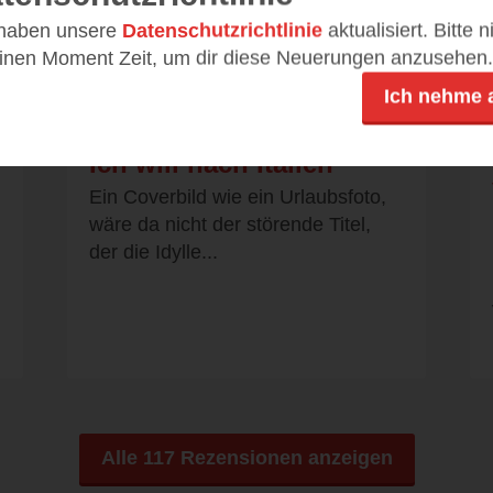
 haben unsere
Datenschutzrichtlinie
aktualisiert. Bitte 
einen Moment Zeit, um dir diese Neuerungen anzusehen.
kleine hexe
Ich nehme 
25.07.2019 – 20:57
Ich will nach Italien
Ein Coverbild wie ein Urlaubsfoto,
wäre da nicht der störende Titel,
der die Idylle...
Alle 117 Rezensionen anzeigen