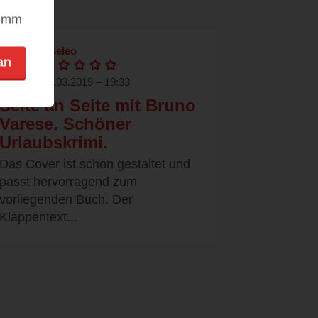
nimm
leseleo
an
17.03.2019 – 19:33
Seite an Seite mit Bruno
Varese. Schöner
Urlaubskrimi.
Das Cover ist schön gestaltet und
passt hervorragend zum
vorliegenden Buch. Der
Klappentext...