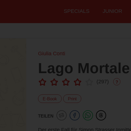
Hauptmenü
SPECIALS
JUNIOR
Giulia Conti
Lago Mortale
(
297
)
?
E-Book
Print
TEILEN
Der erste Fall für Simon Strasser Inmitt