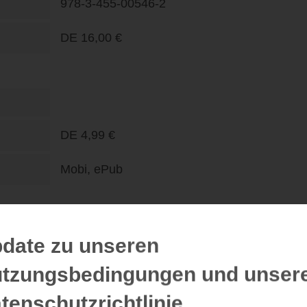
978-3-455-00546-2
DE
16,00 €
DE
4,99 €
Mobi, ePub
date zu unseren
Rezensionen
tzungsbedingungen und unser
tenschutzrichtlinie