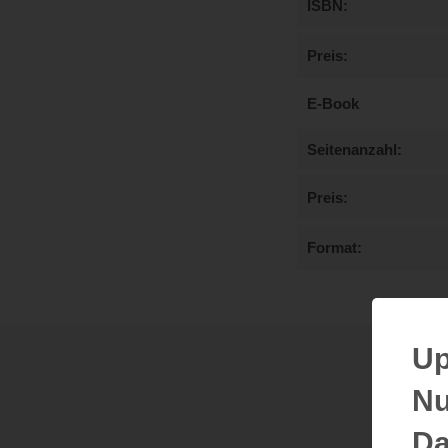
ISBN
Preis
E-Book
Seitenanzahl
Preis
Format
Up
Nu
Da