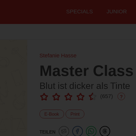
Hauptmenü
SPECIALS
JUNIOR
Stefanie Hasse
Master Class
Blut ist dicker als Tinte
(
657
)
?
E-Book
Print
TEILEN