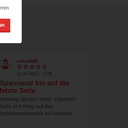
nimm
an
selina2606
15.08.2023 – 17:08
Spannend bis auf die
letzte Seite
Achtung Spoiler! Inhalt: Eigentlich
hatte sich Riley auf den
Schreibwettbewerb auf Masters‘...