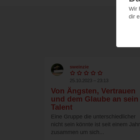
Wir
dir 
sweinzie
25.10.2023 – 23:13
Von Ängsten, Vertrauen
und dem Glaube an sein
Talent
Eine Gruppe die unterschiedlicher
nicht sein könnte ist seit einem Jahr
zusammen um sich...