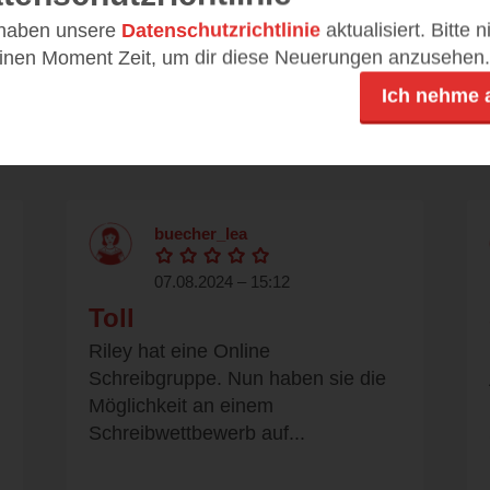
 haben unsere
Datenschutzrichtlinie
aktualisiert. Bitte 
einen Moment Zeit, um dir diese Neuerungen anzusehen.
Rezensionen
Ich nehme 
buecher_lea
07.08.2024 – 15:12
Toll
Riley hat eine Online
Schreibgruppe. Nun haben sie die
Möglichkeit an einem
Schreibwettbewerb auf...