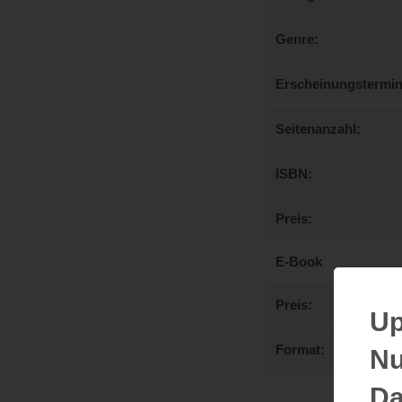
Genre
Erscheinungstermi
Seitenanzahl
ISBN
Preis
E-Book
Preis
Up
Format
Nu
Da