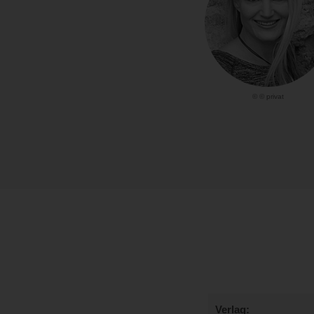
© © privat
Verlag