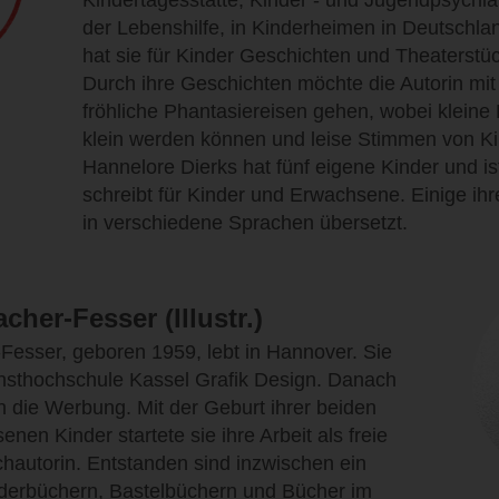
Kindertagesstätte, Kinder - und Jugendpsychiat
der Lebenshilfe, in Kinderheimen in Deutschla
hat sie für Kinder Geschichten und Theaterstü
Durch ihre Geschichten möchte die Autorin mit
fröhliche Phantasiereisen gehen, wobei kleine
klein werden können und leise Stimmen von Ki
Hannelore Dierks hat fünf eigene Kinder und ist
schreibt für Kinder und Erwachsene. Einige ih
in verschiedene Sprachen übersetzt.
her-Fesser (Illustr.)
esser, geboren 1959, lebt in Hannover. Sie
unsthochschule Kassel Grafik Design. Danach
in die Werbung. Mit der Geburt ihrer beiden
nen Kinder startete sie ihre Arbeit als freie
uchautorin. Entstanden sind inzwischen ein
lderbüchern, Bastelbüchern und Bücher im