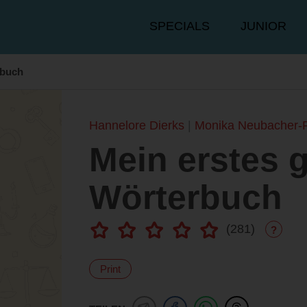
Hauptmenü
SPECIALS
JUNIOR
rbuch
Hannelore Dierks
Monika Neubacher-Fes
Mein erstes 
Wörterbuch
(
281
)
?
Print