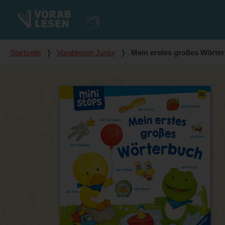
Du bist hier
Startseite
❭
Vorablesen Junior
❭
Mein erstes großes Wörte