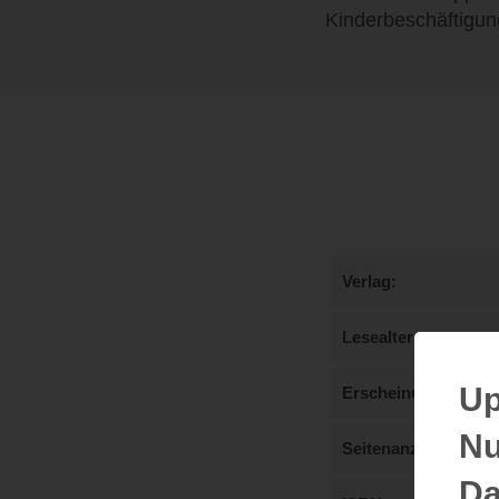
Kinderbeschäftigun
Verlag
Lesealter
Up
Erscheinungstermi
Nu
Seitenanzahl
Da