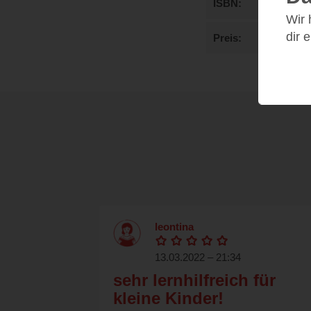
ISBN
Wir
dir 
Preis
leontina
13.03.2022 – 21:34
sehr lernhilfreich für
kleine Kinder!