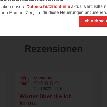
8-3-473-30141-6
 haben unsere
Datenschutzrichtlinie
aktualisiert. Bitte 
einen Moment Zeit, um dir diese Neuerungen anzusehen.
DE
14,99 €
Ich nehme 
Rezensionen
sandra2301
15.01.2022 – 21:10
Wörter über die ich
lehrne