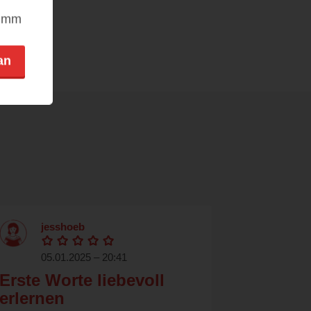
nimm
an
jesshoeb
05.01.2025 – 20:41
Erste Worte liebevoll
erlernen