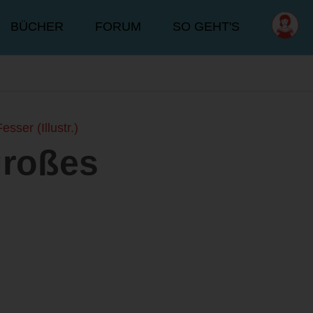
BÜCHER
FORUM
SO GEHT'S
ser (Illustr.)
großes