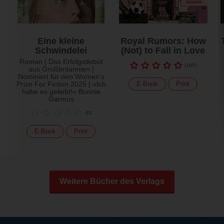
Eine kleine
Royal Rumors: How
Schwindelei
(Not) to Fall in Love
Roman | Das Erfolgsdebüt
(
160
)
aus Großbritannien |
Nominiert für den Women’s
Prize For Fiction 2025 | »Ich
E-Book
Print
habe es geliebt!« Bonnie
Garmus
(
0
)
E-Book
Print
Weitere Bücher des Verlags