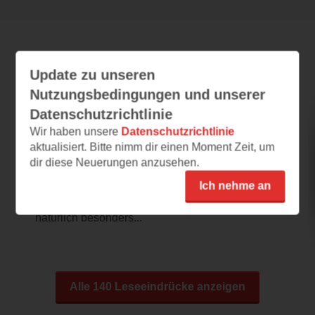
Leseeindrücke
Update zu unseren
Nutzungsbedingungen und unserer
Datenschutzrichtlinie
kleenkram
Wir haben unsere
Datenschutzrichtlinie
aktualisiert. Bitte nimm dir einen Moment Zeit, um
05.10.2022 – 19:59
dir diese Neuerungen anzusehen.
Pandas
Ich nehme an
Es geht in die Welt der Pandas! Die
Lieblingsbären der Kinder. Da sind sie
natürlich besonders...
Alle 140 Leseeindrücke anzeigen