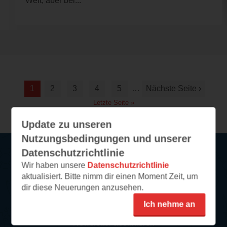
Welt, aber bei...
1
2
3
4
5
…
Nächste Seite ›
Letzte Seite »
Update zu unseren
Nutzungsbedingungen und unserer
Datenschutzrichtlinie
Wir haben unsere
Datenschutzrichtlinie
Service
aktualisiert. Bitte nimm dir einen Moment Zeit, um
dir diese Neuerungen anzusehen.
So funktioniert‘s
Ich nehme an
FAQ
Newsletter abonnieren