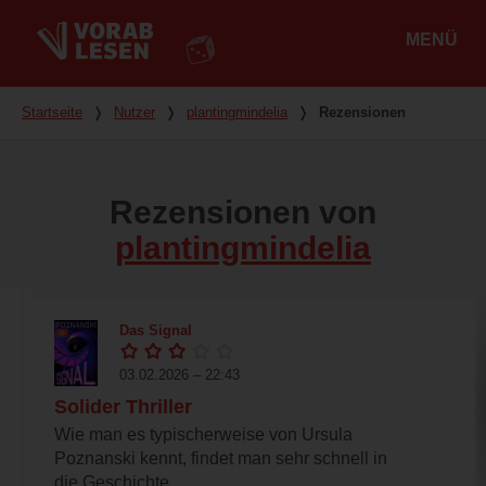
MENÜ
Hauptmenü
Du bist hier
Startseite
❭
Nutzer
❭
plantingmindelia
❭
Rezensionen
Rezensionen von
plantingmindelia
Das Signal
03.02.2026 – 22:43
Solider Thriller
Wie man es typischerweise von Ursula
Poznanski kennt, findet man sehr schnell in
die Geschichte...