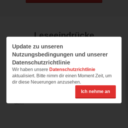
Leseeindrücke
Update zu unseren
Nutzungsbedingungen und unserer
A Place to Shine
Datenschutzrichtlinie
23.07.2023 – 23:12
Wir haben unsere
Datenschutzrichtlinie
aktualisiert. Bitte nimm dir einen Moment Zeit, um
Eine Leseprobe, die neugierig auf
dir diese Neuerungen anzusehen.
mehr macht
Dieses Cover ist einfach nur wunderschön zu
Ich nehme an
betrachten! Ich habe mich sofort in den Stil
der...