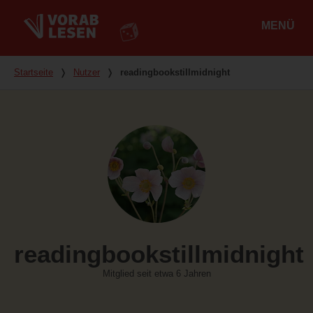
MENÜ
Hauptmenü
Du bist hier
Startseite
❭
Nutzer
❭
readingbookstillmidnight
readingbookstillmidnight
Mitglied seit etwa 6 Jahren