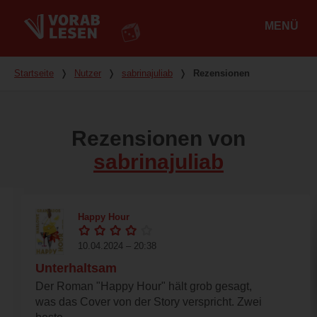
MENÜ
Hauptmenü
Du bist hier
Startseite
❭
Nutzer
❭
sabrinajuliab
❭
Rezensionen
Rezensionen von
sabrinajuliab
Happy Hour
10.04.2024 – 20:38
Unterhaltsam
Der Roman "Happy Hour" hält grob gesagt,
was das Cover von der Story verspricht. Zwei