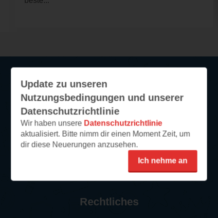
beste...
Update zu unseren
Service
Nutzungsbedingungen und unserer
Datenschutzrichtlinie
So funktioniert‘s
Wir haben unsere
Datenschutzrichtlinie
FAQ
aktualisiert. Bitte nimm dir einen Moment Zeit, um
Newsletter abonnieren
dir diese Neuerungen anzusehen.
Kontakt/Support
Ich nehme an
Impressum
Rechtliches