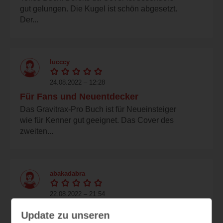
gut gelungen. Die Kugel ist schön abgesetzt.
Der...
lucccy
24.08.2022 – 12:28
Für Fans und Neuentdecker
Das Gravitrax-Pro Buch ist für Neueinsteiger
wie für Kenner gut geeignet. Das Cover des
zweiten...
abakadabra
22.08.2022 – 21:54
Tolle neue Bahnen
Update zu unseren
Ravensburgers GraviTrax-Kugelbahnsystem