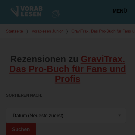
MENÜ
Hauptmenü
Du bist hier
Startseite
❭
Vorablesen Junior
❭
GraviTrax. Das Pro-Buch für Fans u
Rezensionen zu
GraviTrax.
Das Pro-Buch für Fans und
Profis
SORTIEREN NACH
Suchen