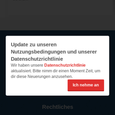
Update zu unseren
Service
Nutzungsbedingungen und unserer
Datenschutzrichtlinie
So funktioniert‘s
Wir haben unsere
Datenschutzrichtlinie
FAQ
aktualisiert. Bitte nimm dir einen Moment Zeit, um
Newsletter abonnieren
dir diese Neuerungen anzusehen.
Kontakt/Support
Ich nehme an
Impressum
Rechtliches