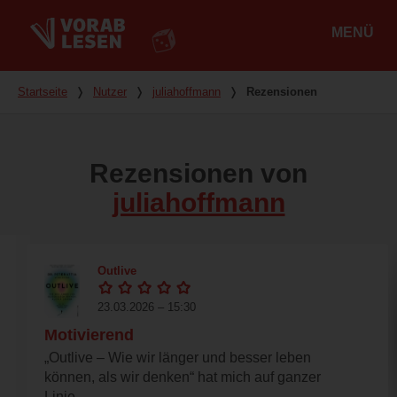
MENÜ
Hauptmenü
Du bist hier
Startseite
❭
Nutzer
❭
juliahoffmann
❭
Rezensionen
Rezensionen von
juliahoffmann
Outlive
23.03.2026 – 15:30
Motivierend
„Outlive – Wie wir länger und besser leben
können, als wir denken“ hat mich auf ganzer
Linie...