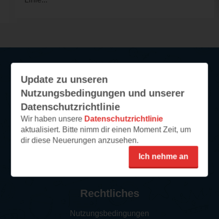
Update zu unseren
Service
Nutzungsbedingungen und unserer
So funktioniert‘s
Datenschutzrichtlinie
Wir haben unsere
Datenschutzrichtlinie
FAQ
aktualisiert. Bitte nimm dir einen Moment Zeit, um
Newsletter abonnieren
dir diese Neuerungen anzusehen.
Kontakt/Support
Ich nehme an
Impressum
Rechtliches
Nutzungsbedingungen