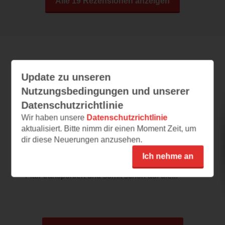
Alle 19 Rezensionen anzeigen
Leseeindrücke
Update zu unseren
Nutzungsbedingungen und unserer
Datenschutzrichtlinie
Monsieur le Comte und die Kunst des
Tötens
Wir haben unsere
Datenschutzrichtlinie
aktualisiert. Bitte nimm dir einen Moment Zeit, um
05.09.2022 – 21:58
dir diese Neuerungen anzusehen.
Mörderischer Adel
Ich nehme an
Das Cover gefällt mir, da es ein französisches
Flair transportiert und somit schon auf die...