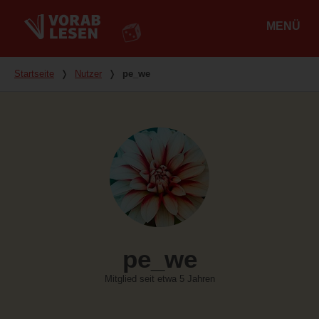
MENÜ
Hauptmenü
Du bist hier
Startseite
❭
Nutzer
❭
pe_we
pe_we
Mitglied seit etwa 5 Jahren