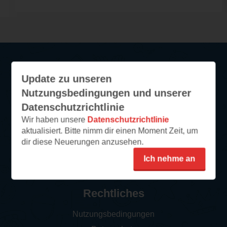
Update zu unseren
Service
Nutzungsbedingungen und unserer
So funktioniert‘s
Datenschutzrichtlinie
FAQ
Wir haben unsere
Datenschutzrichtlinie
aktualisiert. Bitte nimm dir einen Moment Zeit, um
Newsletter abonnieren
dir diese Neuerungen anzusehen.
Kontakt/Support
Ich nehme an
Impressum
Rechtliches
Nutzungsbedingungen