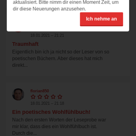
aktualisiert. Bitte nimm dir einen Moment Zeit, um
dir diese Neuerungen anzusehen.
Ich nehme an
nikchen
18.01.2021 – 21:21
Traumhaft
Eigentlich bin ich ja nicht so der Leser von so
poetischen Büchern. Aber dieses hat mich
direkt...
florian850
18.01.2021 – 21:18
Ein poetisches Wohlfühlbuch!
Nach den ersten Worten der Leseprobe war
mir klar, dass dies ein Wohlfühlbuch ist.
Durch die...