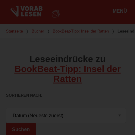
MENÜ
Hauptmenü
Du bist hier
Startseite
❭
Bücher
❭
BookBeat-Tipp: Insel der Ratten
❭
Leseeind
Leseeindrücke zu
BookBeat-Tipp: Insel der
Ratten
SORTIEREN NACH
Suchen