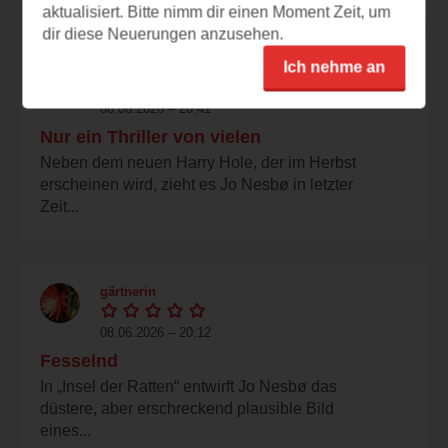
aktualisiert. Bitte nimm dir einen Moment Zeit, um
dir diese Neuerungen anzusehen.
Ich nehme an
alexandros
08.06.2026 – 20:41
Nur ein Thriller von vielen
Neben dem neuen Harry Hole, der im Herbst
erscheinen wird, zieht es Jo Nesbø in letzter
Zeit...
gärtnerin
08.06.2026 – 20:12
Fesselnd
In „Insel der Ratten“ entwirft Jo Nesbø das
düstere, aber erschreckend plausible Bild
eines...