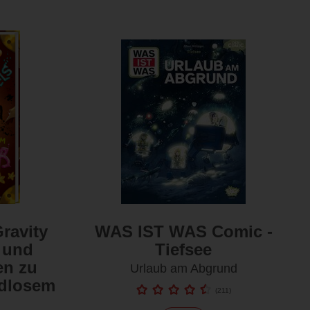
ravity
WAS IST WAS Comic -
s und
Tiefsee
en zu
Urlaub am Abgrund
ndlosem
(
211
)