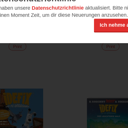
 haben unsere
Datenschutzrichtlinie
aktualisiert. Bitte 
defix und die
Planeten und Ra
einen Moment Zeit, um dir diese Neuerungen anzusehen.
gsamen: Band 07
- Im Orbit des 
Ich nehme 
tung - Zebrechlich
WAS IST WAS Co
(
281
)
(
23
Print
Print