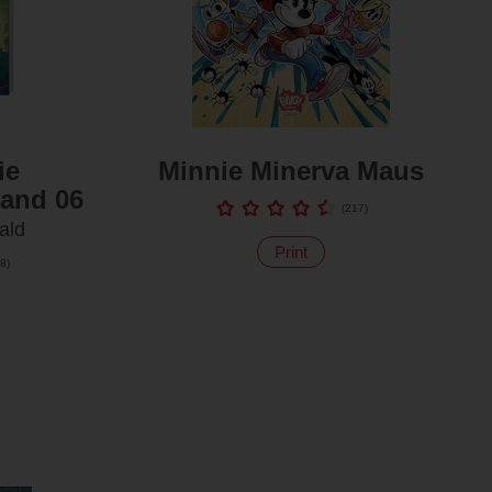
ie
Minnie Minerva Maus
and 06
(
217
)
ald
Print
8
)