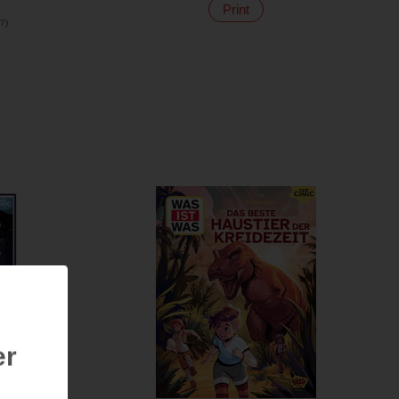
Print
7
)
er