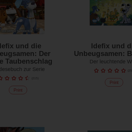
defix und die
Idefix und d
eugsamen: Der
Unbeugsamen: B
e Taubenschlag
Der leuchtende W
tlesebuch zur Serie
(
25
(
215
)
Print
Print