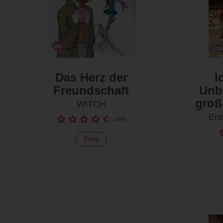
Das Herz der
I
Freundschaft
Unb
groß
WITCH
Ers
(
209
)
Print