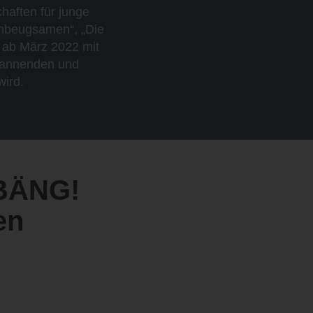
haften für junge
Unbeugsamen“, „Die
 ab März 2022 mit
spannenden und
wird.
 BÄNG!
en