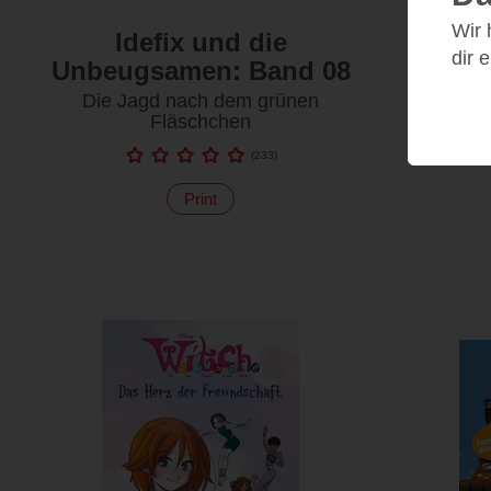
Wir
Idefix und die
I
dir 
Unbeugsamen: Band 08
Unbeu
Die Jagd nach dem grünen
Ach
Fläschchen
(
233
)
Print