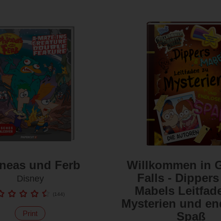
neas und Ferb
Willkommen in G
Falls - Dipper
Disney
Mabels Leitfad
(
144
)
Mysterien und e
Print
Spaß