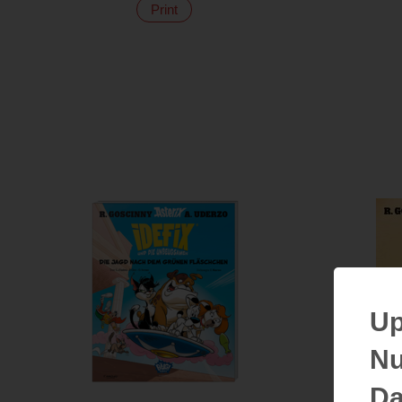
Print
Up
Nu
Da