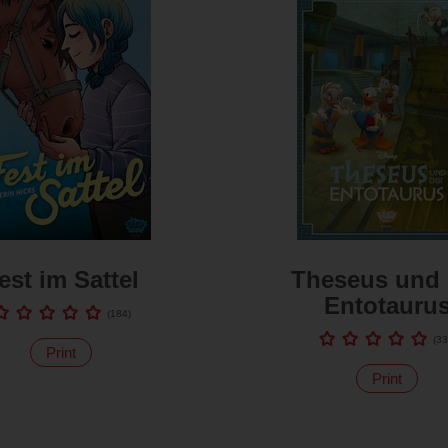
est im Sattel
Theseus und 
Entotauru
(
184
)
(
33
Print
Print