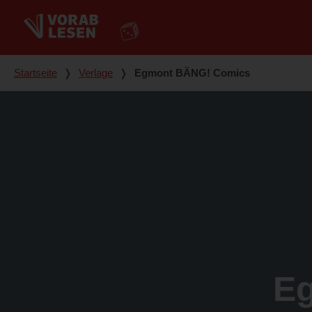
Du bist hier
Startseite
❭
Verlage
❭
Egmont BÄNG! Comics
E