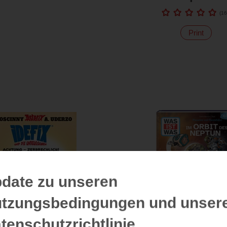
(
16
Print
date zu unseren
tzungsbedingungen und unser
tenschutzrichtlinie