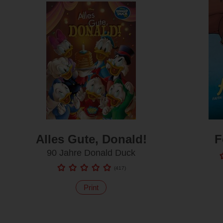
Alles Gute, Donald!
F
90 Jahre Donald Duck
(
417
)
Print