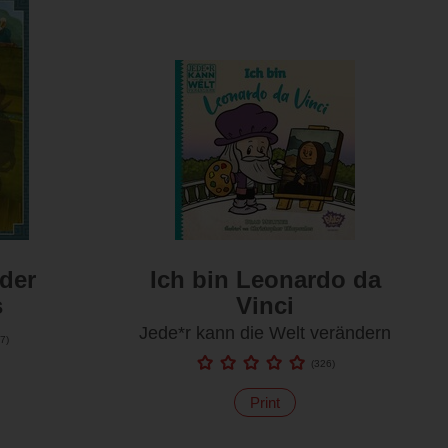
der
Ich bin Leonardo da
s
Vinci
Jede*r kann die Welt verändern
7
)
(
326
)
Print