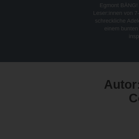
Egmont BÄNG! Co
Leser:innen von 7
schreckliche Ade
einem bunten 
insp
Autor
C