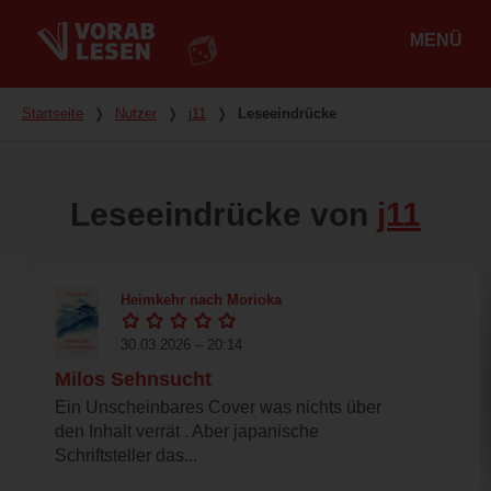
MENÜ
Hauptmenü
Du bist hier
Startseite
❭
Nutzer
❭
j11
❭
Leseeindrücke
Leseeindrücke von
j11
Heimkehr nach Morioka
30.03.2026 – 20:14
Milos Sehnsucht
Ein Unscheinbares Cover was nichts über
den Inhalt verrät . Aber japanische
Schriftsteller das...