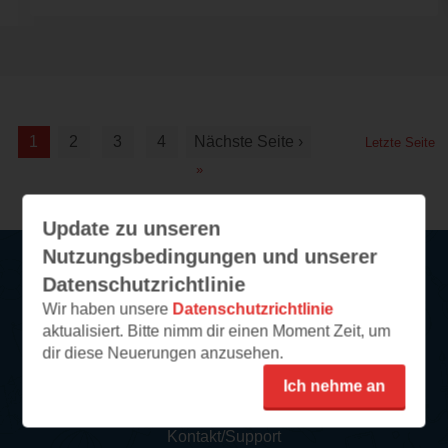
1
2
3
4
Nächste Seite ›
Letzte Seite
»
Update zu unseren
Nutzungsbedingungen und unserer
Datenschutzrichtlinie
Service
Wir haben unsere
Datenschutzrichtlinie
aktualisiert. Bitte nimm dir einen Moment Zeit, um
So funktioniert‘s
dir diese Neuerungen anzusehen.
FAQ
Ich nehme an
Newsletter abonnieren
Kontakt/Support