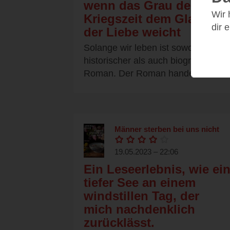
wenn das Grau der
Wir
Kriegszeit dem Glanz
dir 
der Liebe weicht
Solange wir leben ist sowohl ein
historischer als auch biografischer
Roman. Der Roman handelt von...
Männer sterben bei uns nicht
19.05.2023 – 22:06
Ein Leseerlebnis, wie ei
tiefer See an einem
windstillen Tag, der
mich nachdenklich
zurücklässt.