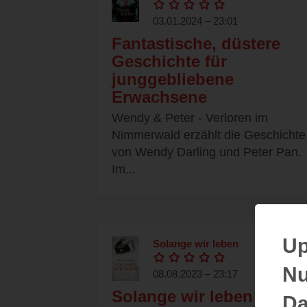
03.01.2024 – 23:01
Fantastische, düstere
Geschichte für
junggebliebene
Erwachsene
Wendy & Peter - Verloren im
Nimmerwald erzählt die Geschichte
von Wendy Darling und Peter Pan.
Im...
Up
Solange wir leben
Nu
08.08.2023 – 23:17
Solange wir leben -
Da