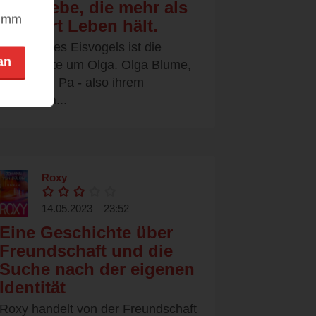
von Liebe, die mehr als
nimm
hundert Leben hält.
Der Ruf des Eisvogels ist die
an
Geschichte um Olga. Olga Blume,
von ihrem Pa - also ihrem
Großpapa...
Roxy
14.05.2023 – 23:52
Eine Geschichte über
Freundschaft und die
Suche nach der eigenen
Identität
Roxy handelt von der Freundschaft