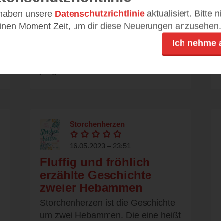
zwischen Verantwortung
 haben unsere
Datenschutzrichtlinie
aktualisiert. Bitte 
und Mut zur
einen Moment Zeit, um dir diese Neuerungen anzusehen.
Veränderung
Ich nehme 
22 Bahnen erzählt die Geschichte
von Tilda. Tilda lebt mit ihrer
jüngeren Schwester Ida und ihrer...
Storchenherzen
16.05.2023 – 23:51
Fluffig und fröhlich
n
erzählte Geschichte
zweier Hebammen
Storchenherzen ist die Geschichte
um zwei Hebammen. Die eine heißt