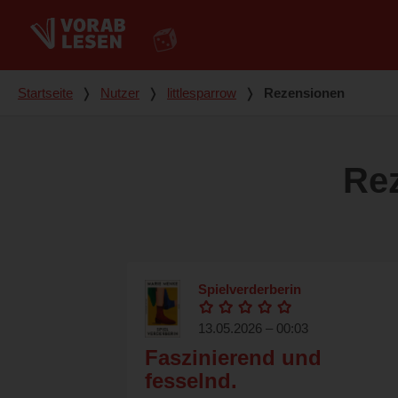
Du bist hier
Startseite
❭
Nutzer
❭
littlesparrow
❭
Rezensionen
Re
Spielverderberin
13.05.2026 – 00:03
Faszinierend und
fesselnd.