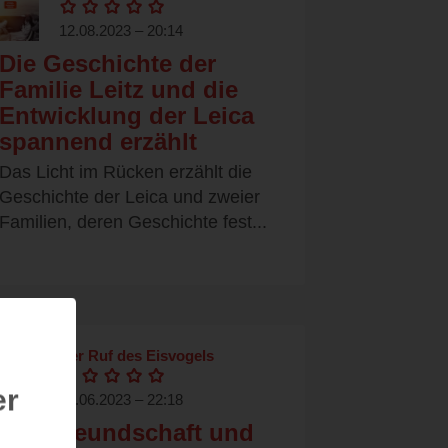
12.08.2023 – 20:14
Die Geschichte der
Familie Leitz und die
Entwicklung der Leica
spannend erzählt
Das Licht im Rücken erzählt die
Geschichte der Leica und zweier
Familien, deren Geschichte fest...
Der Ruf des Eisvogels
er
09.06.2023 – 22:18
Von Freundschaft und