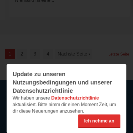
Niemand ist eine...
1
2
3
4
Nächste Seite ›
Letzte Seite
»
Update zu unseren
Nutzungsbedingungen und unserer
Datenschutzrichtlinie
Wir haben unsere
Datenschutzrichtlinie
Service
aktualisiert. Bitte nimm dir einen Moment Zeit, um
dir diese Neuerungen anzusehen.
So funktioniert‘s
Ich nehme an
FAQ
Newsletter abonnieren