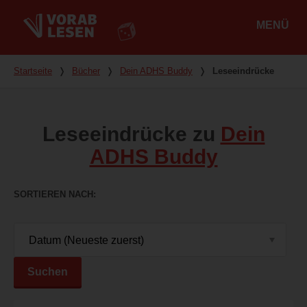
MENÜ
Hauptmenü
Du bist hier
Startseite
❭
Bücher
❭
Dein ADHS Buddy
❭
Leseeindrücke
Leseeindrücke zu
Dein
ADHS Buddy
SORTIEREN NACH
Suchen