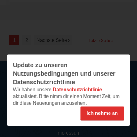
1
2
Nächste Seite ›
Letzte Seite »
Update zu unseren
Nutzungsbedingungen und unserer
Datenschutzrichtlinie
Service
Wir haben unsere
Datenschutzrichtlinie
So funktioniert‘s
aktualisiert. Bitte nimm dir einen Moment Zeit, um
dir diese Neuerungen anzusehen.
FAQ
Ich nehme an
Newsletter abonnieren
Kontakt/Support
Impressum