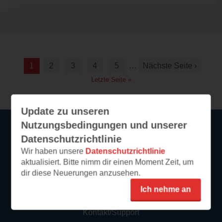
1
2
3
4
5
…
Nächste Seite ›
Letzte Seite »
Update zu unseren
Nutzungsbedingungen und unserer
Datenschutzrichtlinie
Service
Wir haben unsere
Datenschutzrichtlinie
aktualisiert. Bitte nimm dir einen Moment Zeit, um
So funktioniert‘s
dir diese Neuerungen anzusehen.
FAQ
Ich nehme an
Newsletter abonnieren
Kontakt/Support