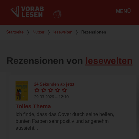
MENÜ
Hauptmenü
Du bist hier
Startseite
❭
Nutzer
❭
lesewelten
❭
Rezensionen
Rezensionen von
lesewelten
24 Sekunden ab jetzt
29.03.2026 – 12:10
Tolles Thema
Ich finde, dass das Cover durch seine hellen,
bunten Farben sehr positiv und angenehm
aussieht...