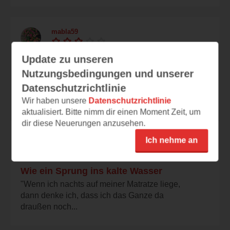
mabla59
24.03.2023 – 17:26
Update zu unseren
Schwierige Verhältnisse
Nutzungsbedingungen und unserer
Tildas Alltag ist eintönig und streng geordnet.
Datenschutzrichtlinie
Sie studiert, arbeitet nebenher an der...
Wir haben unsere
Datenschutzrichtlinie
aktualisiert. Bitte nimm dir einen Moment Zeit, um
dir diese Neuerungen anzusehen.
@annisbuecherregal
Ich nehme an
24.03.2023 – 13:58
Wie ein Sprung ins kalte Wasser
"Wenn ich nachts auf meiner Matratze liege,
dann denke ich, dass ich das Ganze da
draußen noch...