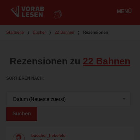
MENÜ
Hauptmenü
Du bist hier
Startseite
❭
Bücher
❭
22 Bahnen
❭
Rezensionen
Rezensionen zu
22 Bahnen
SORTIEREN NACH
Suchen
buecher_liebefeld