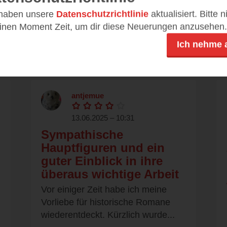
Kurz nach dem zweiten Weltkrieg wird
 haben unsere
Datenschutzrichtlinie
aktualisiert. Bitte 
eine Behörde für
einen Moment Zeit, um dir diese Neuerungen anzusehen.
Familienzusammenführungen gegründet.
Da im...
Ich nehme 
antjemue
13.06.2025 – 10:31
Sympathische
Hauptfiguren und ein
guter Einblick in ihre
überaus wichtige Arbeit
Vor einiger Zeit habe ich meine
Vorliebe für historische Romane
wiederentdeckt. Kürzlich wurde...