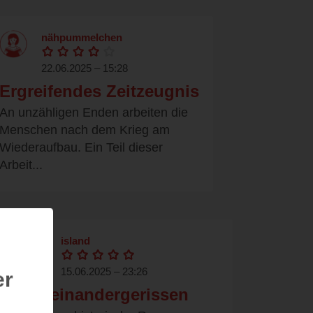
nähpummelchen
22.06.2025 – 15:28
Ergreifendes Zeitzeugnis
An unzähligen Enden arbeiten die
Menschen nach dem Krieg am
Wiederaufbau. Ein Teil dieser
Arbeit...
island
15.06.2025 – 23:26
er
Auseinandergerissen