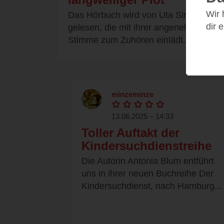
Wir
Das Hörbuch wird von Uta Simone
dir 
gelesen, die mit ihrer angenehmen
Stimme zum Zuhören einlädt. Es...
minzeminze
13.06.2025 – 14:33
Toller Auftakt der
Kindersuchdienstreihe
Die Autorin Antonia Blum entführt
uns in ihrer neuen Buchreihe Der
Kindersuchdienst, nach Hamburg...