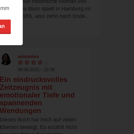
Der neue historische Roman von
nimm
Antonia Blum spielt in Hamburg im
Jahr 1955, also zehn nach Ende...
an
winniehex
08.06.2025 – 22:38
Ein eindrucksvolles
Zeitzeugnis mit
emotionaler Tiefe und
spannenden
Wendungen
Dieses Buch hat mich auf vielen
Ebenen bewegt. Es erzählt nicht