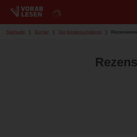
Du bist hier
Startseite
❭
Bücher
❭
Der Kindersuchdienst
❭
Rezensione
Rezens