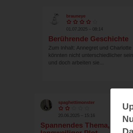
brauneye
01.07.2025 – 08:14
Berührende Geschichte
Zum Inhalt: Annegret und Charlotte
könnten nicht unterschiedlicher sei
und doch arbeiten sie...
spaghettimonster
Up
20.06.2025 – 15:16
Nu
Spannendes Thema,
Da
langweiliger Plot