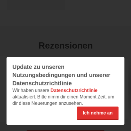
Rezensionen
Update zu unseren
amirabooks_
Nutzungsbedingungen und unserer
25.01.2020 – 10:22
Datenschutzrichtlinie
Super!
Wir haben unsere
Datenschutzrichtlinie
kurzweilig geschrieben, prima lesbar (auch
aktualisiert. Bitte nimm dir einen Moment Zeit, um
für "alte Augen" :-) wenige, aber nette Bilder -
dir diese Neuerungen anzusehen.
der...
Ich nehme an