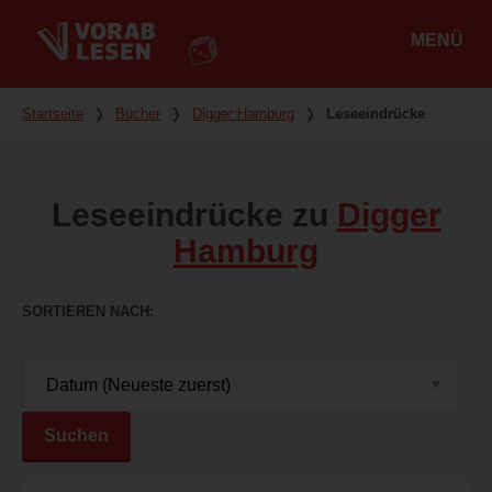
MENÜ
Hauptmenü
Du bist hier
Startseite
❭
Bücher
❭
Digger Hamburg
❭
Leseeindrücke
Leseeindrücke zu
Digger
Hamburg
SORTIEREN NACH
Suchen