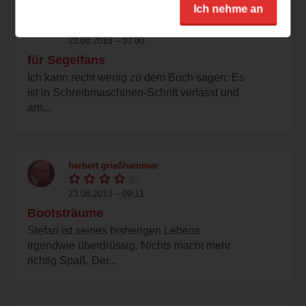
Ich nehme an
germy1983
23.08.2013 – 10:00
für Segelfans
Ich kann recht wenig zu dem Buch sagen: Es
ist in Schreibmaschinen-Schrift verfasst und
am...
herbert grießhammer
23.08.2013 – 09:11
Bootsträume
Stefan ist seines bisherigen Lebens
irgendwie überdrüssig. Nichts macht mehr
richtig Spaß. Der...