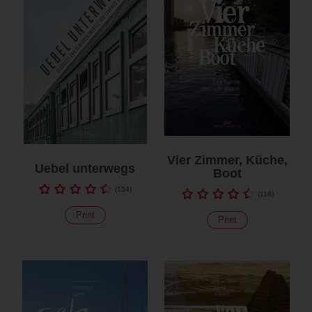
Vier Zimmer, Küche,
Uebel unterwegs
Boot
(
154
)
(
118
)
Print
Print