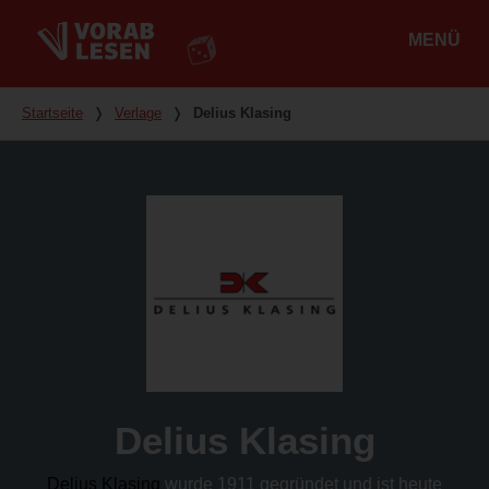
MENÜ
Hauptmenü
Du bist hier
Startseite
❭
Verlage
❭
Delius Klasing
Delius Klasing
Delius Klasing
wurde 1911 gegründet und ist heute