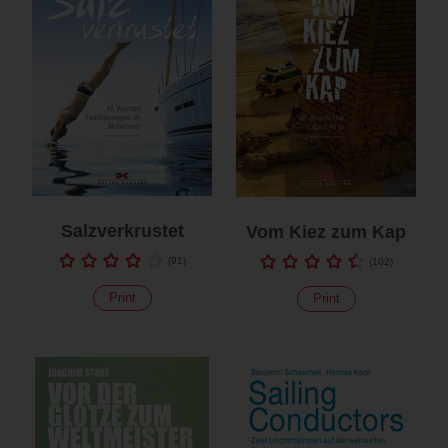
Salzverkrustet
Vom Kiez zum Kap
(
91
)
(
102
)
Print
Print