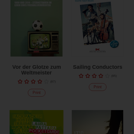
Vor der Glotze zum
Sailing Conductors
Weltmeister
(
95
)
(
87
)
Print
Print