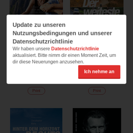
Update zu unseren
Nutzungsbedingungen und unserer
Datenschutzrichtlinie
Wir haben unsere
Datenschutzrichtlinie
aktualisiert. Bitte nimm dir einen Moment Zeit, um
dir diese Neuerungen anzusehen.
Honeymoon XXL
Der weiteste Weg
Ich nehme an
(
208
)
(
189
)
Print
Print