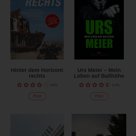
Hinter dem Horizont
Urs Meier – Mein
rechts
Leben auf Ballhöhe
(
163
)
(
134
)
Print
Print