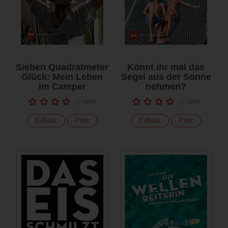
Sieben Quadratmeter
Könnt ihr mal das
Glück: Mein Leben
Segel aus der Sonne
im Camper
nehmen?
(
291
)
(
225
)
E-Book
Print
E-Book
Print