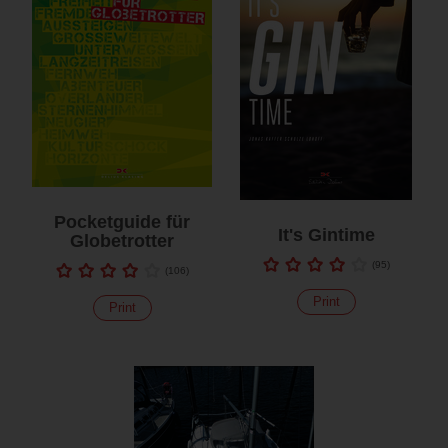
Pocketguide für
It's Gintime
Globetrotter
(
95
)
(
106
)
Print
Print