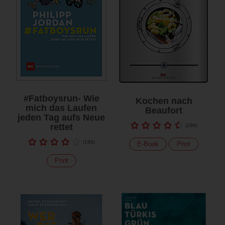
#Fatboysrun- Wie
Kochen nach
mich das Laufen
Beaufort
jeden Tag aufs Neue
rettet
(
299
)
(
166
)
E-Book
Print
Print