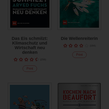
Das Eis schmilzt:
Die Wellenreiterin
Klimaschutz und
(
184
)
Wirtschaft neu
denken
Print
(
256
)
Print