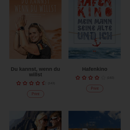
Du kannst, wenn du
Hafenkino
willst
(
192
)
(
143
)
Print
Print