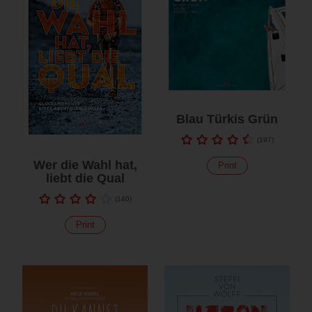
Blau Türkis Grün
(
197
)
Wer die Wahl hat,
Print
liebt die Qual
(
140
)
Print