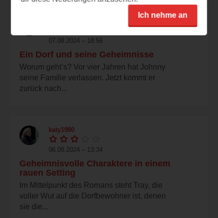
Ich nehme an
azyria_sun
07.08.2024 – 18:56
Ein Dorf und seine Geheimnisse
Worum geht’s? Vor vier Jahren hat Johnny
seine Familie verlassen. Jetzt kommt er
zurück nach...
katy1980
06.08.2024 – 13:34
Geheimnisvolle Charaktere in einem
rauen Setting
Im Mittelpunkt des Romans steht Tray, die
voller Wut auf die Dorfbewohner ist, denen
sie die...