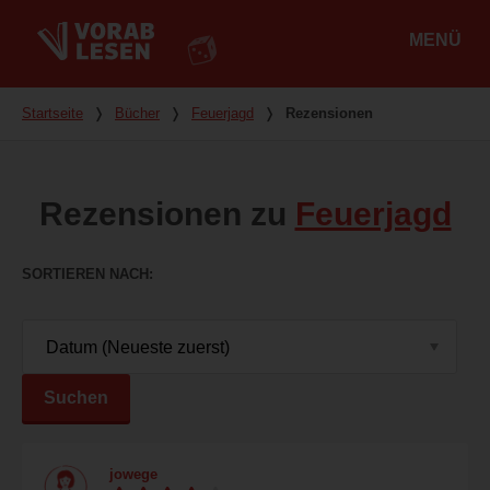
MENÜ
Hauptmenü
Du bist hier
Startseite
❭
Bücher
❭
Feuerjagd
❭
Rezensionen
Rezensionen zu
Feuerjagd
SORTIEREN NACH
Suchen
jowege