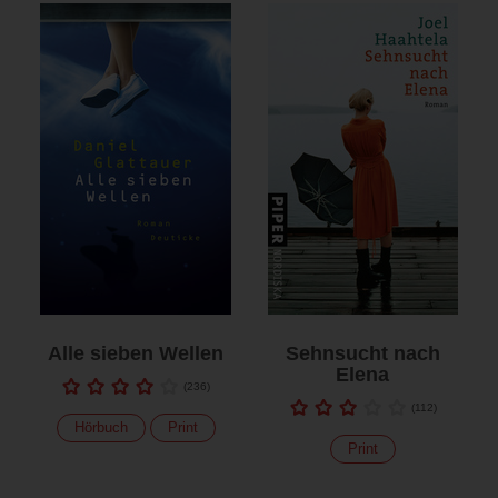
Alle sieben Wellen
Sehnsucht nach
Elena
(
236
)
(
112
)
Hörbuch
Print
Print