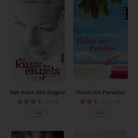
Der Kuss des Engels
Ticket ins Paradies
(
173
)
(
132
)
Print
Print