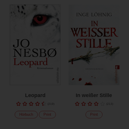
Leopard
In weißer Stille
(
219
)
(
213
)
Hörbuch
Print
Print