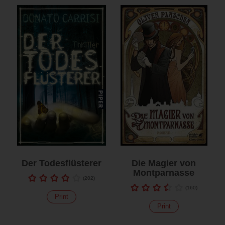
Der Todesflüsterer
Die Magier von
Montparnasse
(
202
)
(
160
)
Print
Print