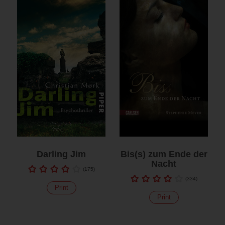
Darling Jim
Bis(s) zum Ende der
Nacht
(
175
)
(
334
)
Print
Print