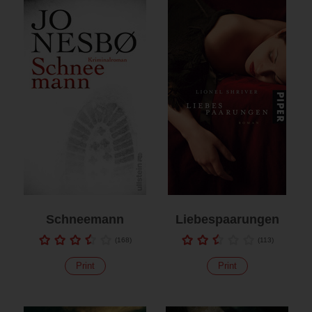
Schneemann
Liebespaarungen
(
168
)
(
113
)
Print
Print