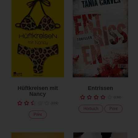
Hüftkreisen mit
Entrissen
Nancy
(
230
)
(
109
)
Hörbuch
Print
Print