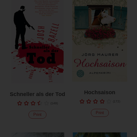
Hochsaison
Schneller als der Tod
(
172
)
(
149
)
Print
Print