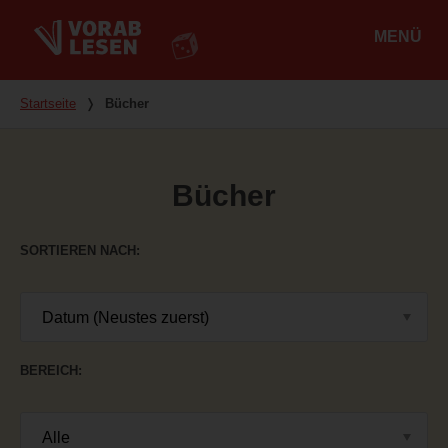
MENÜ
Hauptmenü
Du bist hier
Startseite
❭
Bücher
Bücher
SORTIEREN NACH
BEREICH