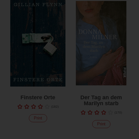
Finstere Orte
Der Tag an dem
Marilyn starb
(
182
)
(
170
)
Print
Print