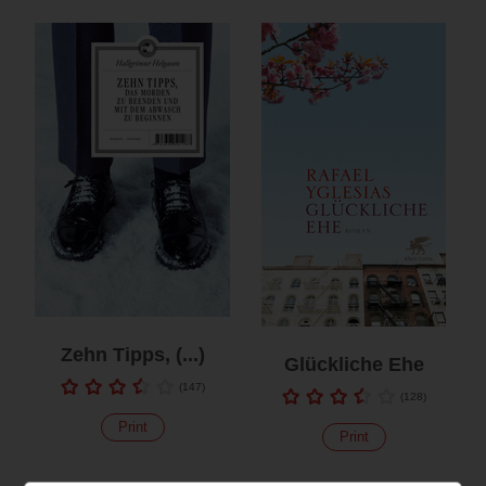
Zehn Tipps, (...)
Glückliche Ehe
(
147
)
(
128
)
Print
Print