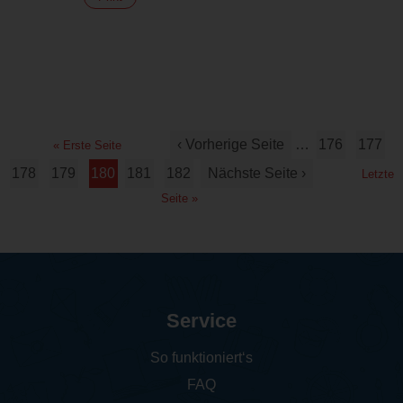
‹ Vorherige Seite
…
176
177
« Erste Seite
178
179
180
181
182
Nächste Seite ›
Letzte
Seite »
Service
So funktioniert‘s
FAQ