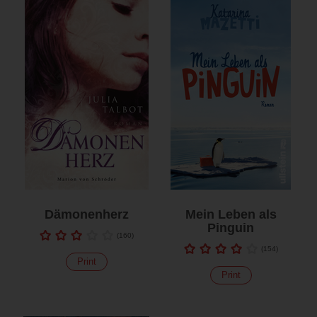
Dämonenherz
Mein Leben als
Pinguin
(
160
)
(
154
)
Print
Print