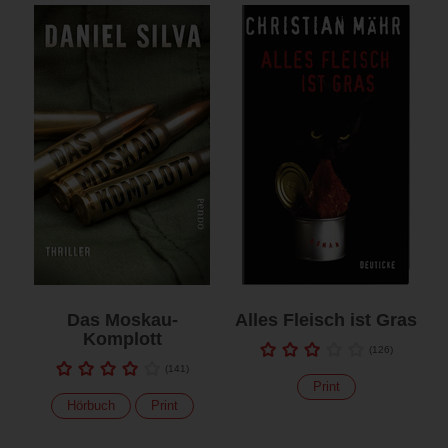
Das Moskau-
Alles Fleisch ist Gras
Komplott
(
126
)
(
141
)
Print
Hörbuch
Print