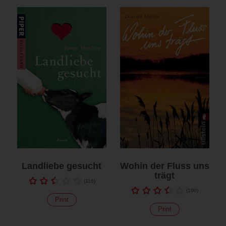
Landliebe gesucht
Wohin der Fluss uns
trägt
(
116
)
(
100
)
Print
Print