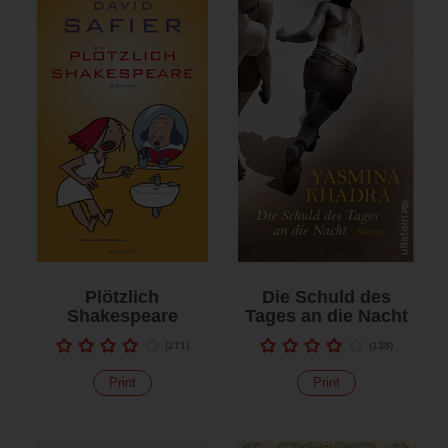
Plötzlich
Die Schuld des
Shakespeare
Tages an die Nacht
(
271
)
(
138
)
Print
Print