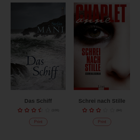
Das Schiff
Schrei nach Stille
(
106
)
(
94
)
Print
Print