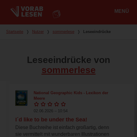
MENÜ
Hauptmenü
Du bist hier
Startseite
❭
Nutzer
❭
sommerlese
❭
Leseeindrücke
Leseeindrücke von
sommerlese
National Geographic Kids - Lexikon der
Meere
02.06.2026 – 10:54
I´d like to be under the Sea!
Diese Buchreihe ist einfach großartig, denn
sie vermittelt mit wunderbaren Illustrationen