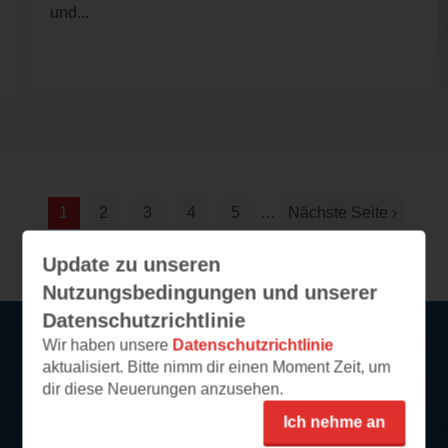
und...
1
2
3
4
5
…
Nächste Seite ›
Letzte Seite »
Update zu unseren
Nutzungsbedingungen und unserer
Datenschutzrichtlinie
Wir haben unsere
Datenschutzrichtlinie
aktualisiert. Bitte nimm dir einen Moment Zeit, um
Service
dir diese Neuerungen anzusehen.
So funktioniert‘s
Ich nehme an
FAQ