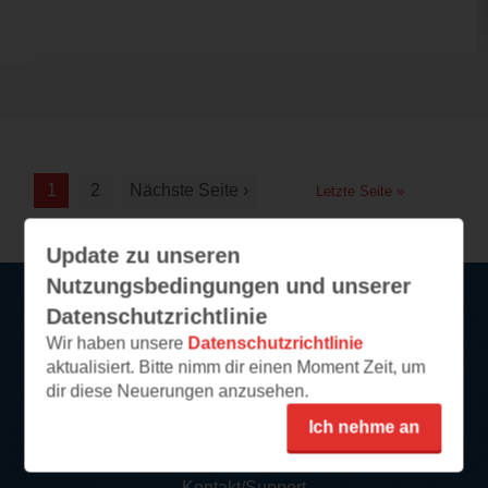
1
2
Nächste Seite ›
Letzte Seite »
Update zu unseren
Nutzungsbedingungen und unserer
Datenschutzrichtlinie
Service
Wir haben unsere
Datenschutzrichtlinie
aktualisiert. Bitte nimm dir einen Moment Zeit, um
So funktioniert‘s
dir diese Neuerungen anzusehen.
FAQ
Ich nehme an
Newsletter abonnieren
Kontakt/Support