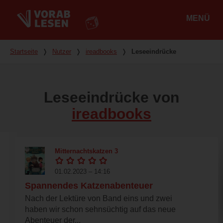
MENÜ
Hauptmenü
Du bist hier
Startseite
❭
Nutzer
❭
ireadbooks
❭
Leseeindrücke
Leseeindrücke von
ireadbooks
Mitternachtskatzen 3
01.02.2023 – 14:16
Spannendes Katzenabenteuer
Nach der Lektüre von Band eins und zwei
haben wir schon sehnsüchtig auf das neue
Abenteuer der...