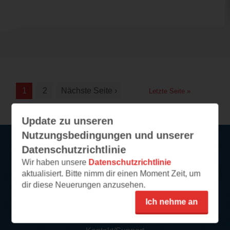
1
2
Nächste Seite ›
Letzte Seite »
Update zu unseren
Nutzungsbedingungen und unserer
Datenschutzrichtlinie
Service
Wir haben unsere
Datenschutzrichtlinie
aktualisiert. Bitte nimm dir einen Moment Zeit, um
So funktioniert‘s
dir diese Neuerungen anzusehen.
FAQ
Ich nehme an
Newsletter abonnieren