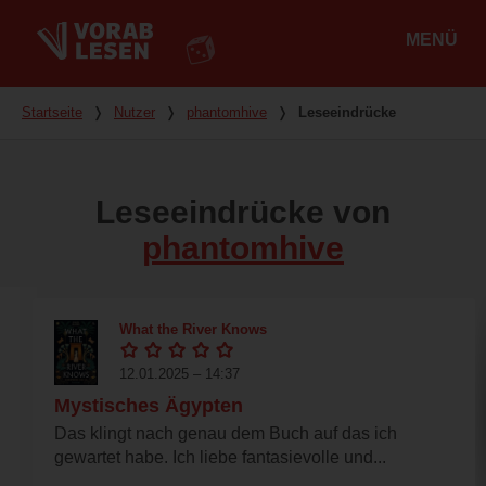
MENÜ
Hauptmenü
Du bist hier
Startseite
❭
Nutzer
❭
phantomhive
❭
Leseeindrücke
Leseeindrücke von
phantomhive
What the River Knows
12.01.2025 – 14:37
Mystisches Ägypten
Das klingt nach genau dem Buch auf das ich
gewartet habe. Ich liebe fantasievolle und...