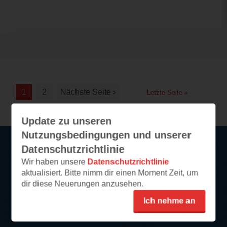
1
2
Nächste Seite ›
Letzte Seite »
Update zu unseren
Nutzungsbedingungen und unserer
Datenschutzrichtlinie
Wir haben unsere
Datenschutzrichtlinie
Service
aktualisiert. Bitte nimm dir einen Moment Zeit, um
dir diese Neuerungen anzusehen.
So funktioniert‘s
FAQ
Ich nehme an
Newsletter abonnieren