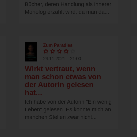
Bücher, deren Handlung als innerer
Monolog erzählt wird, da man da...
Zum Paradies
24.11.2021 – 21:00
Wirkt vertraut, wenn
man schon etwas von
der Autorin gelesen
hat...
Ich habe von der Autorin "Ein wenig
Leben" gelesen. Es konnte mich an
manchen Stellen zwar nicht...