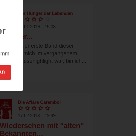
Der Hunger der Lebenden
12.01.2019 – 15:03
er
Neugier...
Nachem der erste Band dieser
nimm
Reihe für mich im vergangenem
Jahr ein Lesehighlight war, bin ich...
an
Die Affäre Carambol
17.02.2018 – 19:49
Wiedersehen mit "alten"
Bekannten...