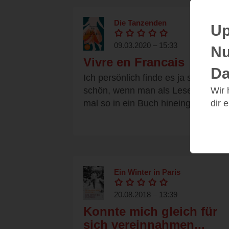
Die Tanzenden
Up
09.03.2020 – 15:33
Nu
Vivre en Francais
Da
Ich persönlich finde es ja sehr
Wir
schön, wenn man als Leser gleich
dir 
mal so in ein Buch hineingeholt...
Ein Winter in Paris
20.08.2018 – 13:39
Konnte mich gleich für
sich vereinnahmen...