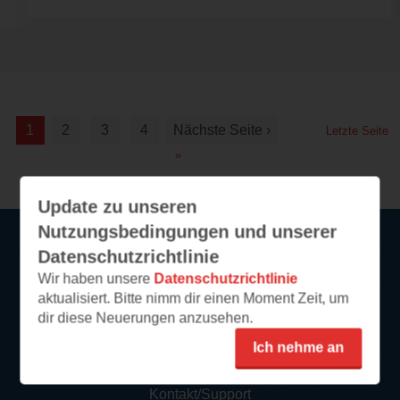
1
2
3
4
Nächste Seite ›
Letzte Seite
»
Update zu unseren
Nutzungsbedingungen und unserer
Datenschutzrichtlinie
Service
Wir haben unsere
Datenschutzrichtlinie
aktualisiert. Bitte nimm dir einen Moment Zeit, um
So funktioniert‘s
dir diese Neuerungen anzusehen.
FAQ
Ich nehme an
Newsletter abonnieren
Kontakt/Support