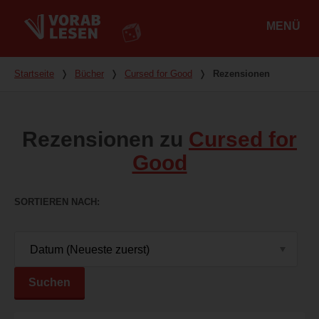
MENÜ
Hauptmenü
Du bist hier
Startseite
❭
Bücher
❭
Cursed for Good
❭
Rezensionen
Rezensionen zu
Cursed for
Good
SORTIEREN NACH
Suchen