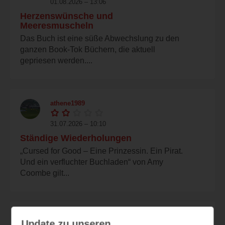
01.08.2026 – 13:06
Herzenswünsche und
Meeresmuscheln
Das Buch ist eine süße Abwechslung zu den
ganzen Book-Tok Büchern, die aktuell
gepriesen werden....
athene1989
31.07.2026 – 10:10
Ständige Wiederholungen
„Cursed for Good – Eine Prinzessin. Ein Pirat.
Und ein verfluchter Buchladen“ von Amy
Coombe gilt...
streifi
Update zu unseren