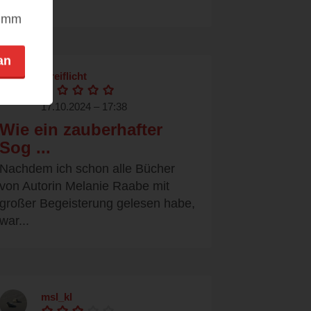
nimm
an
streiflicht
17.10.2024 – 17:38
Wie ein zauberhafter
Sog ...
Nachdem ich schon alle Bücher
von Autorin Melanie Raabe mit
großer Begeisterung gelesen habe,
war...
msl_kl