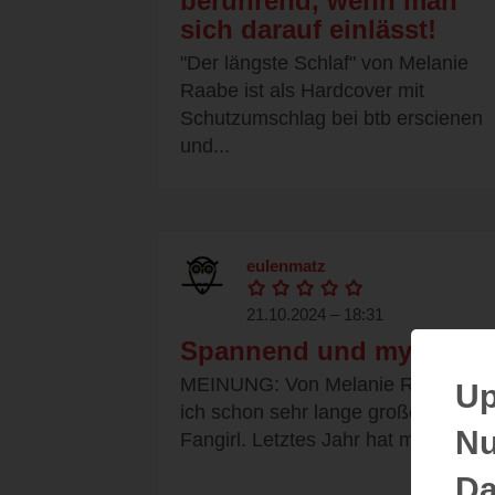
berührend, wenn man
sich darauf einlässt!
"Der längste Schlaf" von Melanie
Raabe ist als Hardcover mit
Schutzumschlag bei btb erscienen
und...
eulenmatz
21.10.2024 – 18:31
Spannend und mystisch
MEINUNG: Von Melanie Raabe bin
Up
ich schon sehr lange großes
Nu
Fangirl. Letztes Jahr hat mich Die...
Da