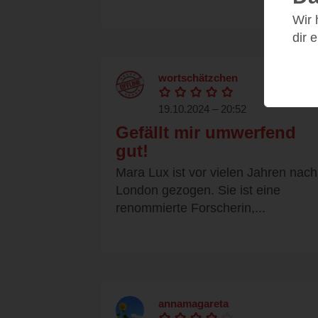
Wir
dir 
wortschätzchen
19.10.2024 – 20:52
Gefällt mir umwerfend
gut!
Mara Lux ist vor vielen Jahren nach
London gezogen. Sie ist eine
renommierte Forscherin,...
annamagareta