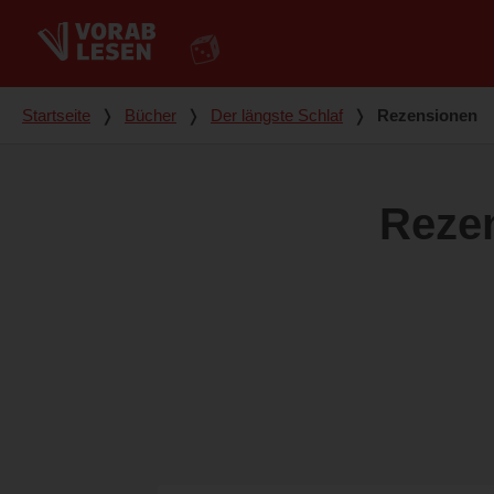
Du bist hier
Startseite
❭
Bücher
❭
Der längste Schlaf
❭
Rezensionen
Reze