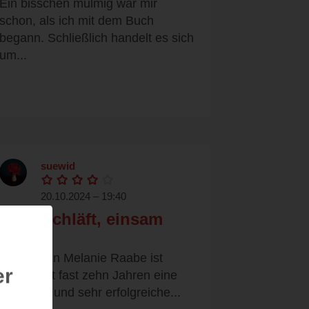
Ein bisschen mulmig war mir
schon, als ich mit dem Buch
begann. Schließlich handelt es sich
um...
suewid
20.10.2024 – 19:40
Alles schläft, einsam
wacht.
Die Autorin Melanie Raabe ist
er
schon seit fast zehn Jahren eine
etablierte und sehr erfolgreiche...