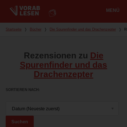
MENÜ
Hauptmenü
Du bist hier
Startseite
❭
Bücher
❭
Die Spurenfinder und das Drachenzepter
❭
R
Rezensionen zu
Die
Spurenfinder und das
Drachenzepter
SORTIEREN NACH
Suchen