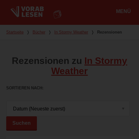
MENÜ
Hauptmenü
Du bist hier
Startseite
❭
Bücher
❭
In Stormy Weather
❭
Rezensionen
Rezensionen zu
In Stormy
Weather
SORTIEREN NACH
Suchen