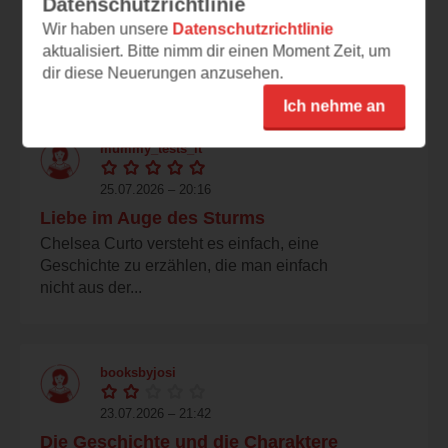
Datenschutzrichtlinie
Quincy Monroeist passionierte Meteorologin
Wir haben unsere
Datenschutzrichtlinie
(mit Doktortitel) und lebt für ihren Social
aktualisiert. Bitte nimm dir einen Moment Zeit, um
Media...
dir diese Neuerungen anzusehen.
Ich nehme an
mummy_tests_it
25.07.2026 – 20:16
Liebe im Auge des Sturms
Chelsea Curto versteht es einfach, eine
Geschichte zu erzählen, die man einfach
nicht aus der...
booksbyjosi
23.07.2026 – 21:42
Die Geschichte und die Charaktere