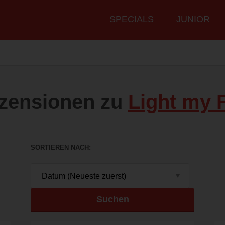
Hauptmenü
SPECIALS
JUNIOR
zensionen zu
Light my F
SORTIEREN NACH
Suchen