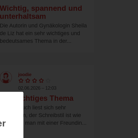
Wichtig, spannend und
unterhaltsam
Die Autorin und Gynäkologin Sheila
de Liz hat ein sehr wichtiges und
bedeutsames Thema in der...
joodie
02.06.2026 – 12:03
Ein wichtiges Thema
Dieses Buch liest sich sehr
angenehm, der Schreibstil ist wie
er
als würde man mit einer Freundin...