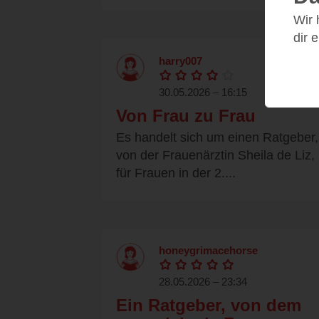
Wir
dir 
harry007
30.05.2026 – 16:15
Von Frau zu Frau
Es handelt sich um einen Ratgeber,
von der Frauenärztin Sheila de Liz,
für Frauen in der 2....
honeygrimacehorse
28.05.2026 – 23:34
Ein Ratgeber, von dem