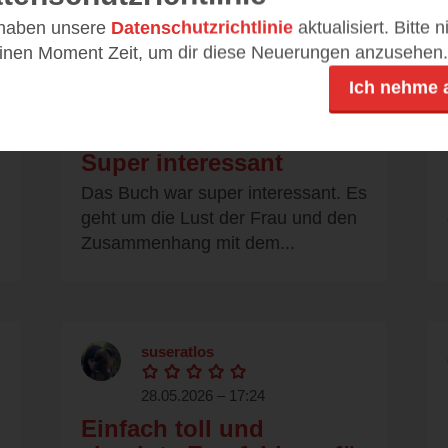
 haben unsere
Datenschutzrichtlinie
aktualisiert. Bitte 
einen Moment Zeit, um dir diese Neuerungen anzusehen.
cfrank
Ich nehme 
29.05.2026 – 09:10
Super interessant
Das Buch war super interessant. Es
geht um die Lust der Frau und den
Zusammenhang mit dem...
suseratlos
28.05.2026 – 17:24
Einfach toll und