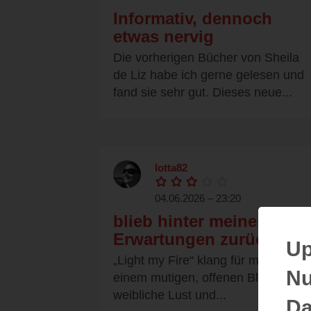
Informativ, dennoch
etwas nervig
Die vorherigen Bücher von Sheila
de Liz habe ich gerne gelesen und
fand sie sehr gut. Dieses neue...
lotta82
04.06.2026 – 23:20
blieb hinter meinen
Erwartungen zurück
Up
„Light my Fire“ klang für mich nach
Nu
einem mutigen, offenen Blick auf
weibliche Lust und...
Da