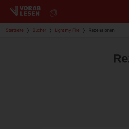
Du bist hier
Startseite
❭
Bücher
❭
Light my Fire
❭
Rezensionen
Re