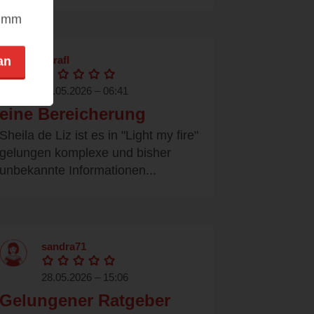
nimm
barafl
an
29.05.2026 – 06:41
eine Bereicherung
Sheila de Liz ist es in "Light my fire"
gelungen komplexe und bisher
unbekannte Informationen...
sandra71
28.05.2026 – 15:06
Gelungener Ratgeber